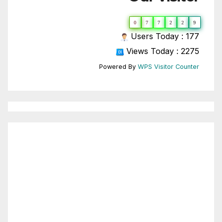
0
7
7
2
2
9
Users Today : 177
Views Today : 2275
Powered By
WPS Visitor Counter