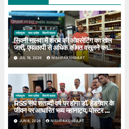
नर्मदापुरम
मध्य प्रदेश
सिवनी मालवा
सिवनी मालवा में शराब की ओवररेटिंग का खेल
जारी, एमआरपी से अधिक कीमत वसूलने का
वीडियो सोशल मीडिया पर हुआ वायरल
JUL 18, 2026
NISHPAKSHBAAT
नर्मदापुरम
मध्य प्रदेश
सिवनी मालवा
RSS संघ शताब्दी वर्ष पर होगा डॉ. हेडगेवार के
जीवन पर आधारित भव्य महानाट्य, पोस्टर का
हुआ विमोचन
JUN 8, 2026
NISHPAKSHBAAT