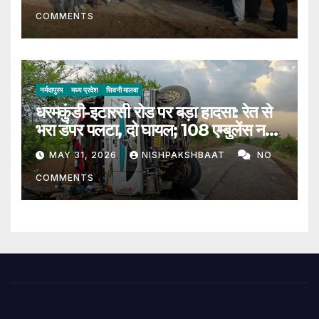
संदेश
COMMENTS
नर्मदापुरम
मध्य प्रदेश
सिवनी मालवा
धरमकुंडी-इटारसी रोड पर बड़ा हादसा: रेत से
भरा डंपर पलटा, दो घायल; 108 एम्बुलेंस नहीं
पहुंची
MAY 31, 2026
NISHPAKSHBAAT
NO
COMMENTS