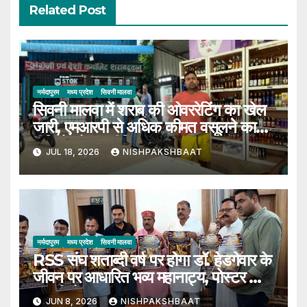
Related Post
नर्मदापुरम
मध्य प्रदेश
सिवनी मालवा
सिवनी मालवा में शराब की ओवररेटिंग का खेल
जारी, एमआरपी से अधिक कीमत वसूलने का
वीडियो सोशल मीडिया पर हुआ वायरल
JUL 18, 2026
NISHPAKSHBAAT
नर्मदापुरम
मध्य प्रदेश
सिवनी मालवा
RSS संघ शताब्दी वर्ष पर होगा डॉ. हेडगेवार के
जीवन पर आधारित भव्य महानाट्य, पोस्टर का
हुआ विमोचन
JUN 8, 2026
NISHPAKSHBAAT