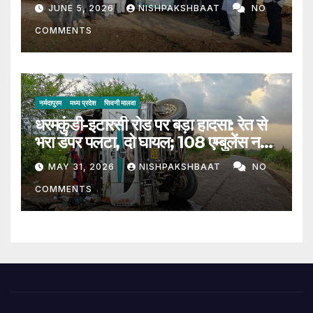
पौधारोपण, 200 पौधे लगाकर दिया हरित
JUNE 5, 2026
NISHPAKSHBAAT
NO
संदेश
COMMENTS
नर्मदापुरम
मध्य प्रदेश
सिवनी मालवा
धरमकुंडी-इटारसी रोड पर बड़ा हादसा: रेत से
भरा डंपर पलटा, दो घायल; 108 एम्बुलेंस नहीं
पहुंची
MAY 31, 2026
NISHPAKSHBAAT
NO
COMMENTS