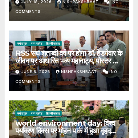
JULY 18, 2026
NISHPAKSHBAAT
NO
COMMENTS
नर्मदापुरम
मध्य प्रदेश
सिवनी मालवा
RSS संघ शताब्दी वर्ष पर होगा डॉ. हेडगेवार के
जीवन पर आधारित भव्य महानाट्य, पोस्टर का
हुआ विमोचन
JUNE 8, 2026
NISHPAKSHBAAT
NO
COMMENTS
नर्मदापुरम
मध्य प्रदेश
सिवनी मालवा
world environment day: विश्व
पर्यावरण दिवस पर मोहन पार्क में हुआ वृहद