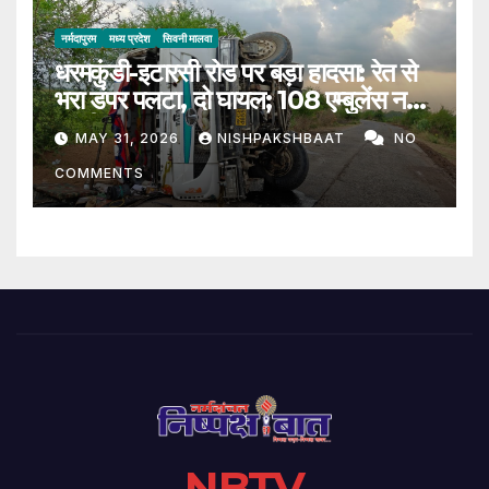
नर्मदापुरम
मध्य प्रदेश
सिवनी मालवा
धरमकुंडी-इटारसी रोड पर बड़ा हादसा: रेत से
भरा डंपर पलटा, दो घायल; 108 एम्बुलेंस नहीं
पहुंची
MAY 31, 2026
NISHPAKSHBAAT
NO
COMMENTS
NBTV