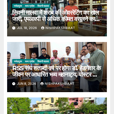
नर्मदापुरम
मध्य प्रदेश
सिवनी मालवा
सिवनी मालवा में शराब की ओवररेटिंग का खेल
जारी, एमआरपी से अधिक कीमत वसूलने का
वीडियो सोशल मीडिया पर हुआ वायरल
JUL 18, 2026
NISHPAKSHBAAT
नर्मदापुरम
मध्य प्रदेश
सिवनी मालवा
RSS संघ शताब्दी वर्ष पर होगा डॉ. हेडगेवार के
जीवन पर आधारित भव्य महानाट्य, पोस्टर का
हुआ विमोचन
JUN 8, 2026
NISHPAKSHBAAT