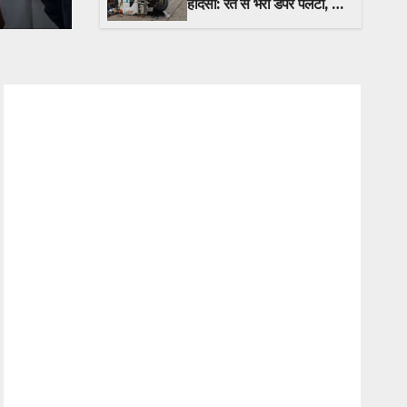
हादसा: रेत से भरा डंपर पलटा, दो
घायल; 108 एम्बुलेंस नहीं पहुंची