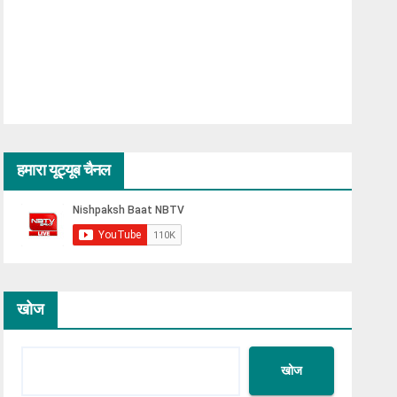
हमारा यूट्यूब चैनल
खोज
खोज