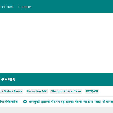
िवनी मालवा
E-paper
E-PAPER
ni Malwa News
Farm Fire MP
Shivpur Police Case
नरवाई आग
धरमकुंडी-इटारसी रोड पर बड़ा हादसा: रेत से भरा डंपर पलटा, दो घायल; 108 एम्बुलेंस नही