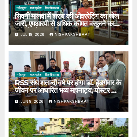
नर्मदापुरम
मध्य प्रदेश
सिवनी मालवा
सिवनी मालवा में शराब की ओवररेटिंग का खेल
जारी, एमआरपी से अधिक कीमत वसूलने का
वीडियो सोशल मीडिया पर हुआ वायरल
JUL 18, 2026
NISHPAKSHBAAT
नर्मदापुरम
मध्य प्रदेश
सिवनी मालवा
RSS संघ शताब्दी वर्ष पर होगा डॉ. हेडगेवार के
जीवन पर आधारित भव्य महानाट्य, पोस्टर का
हुआ विमोचन
JUN 8, 2026
NISHPAKSHBAAT