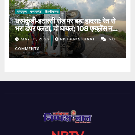
नर्मदापुरम
मध्य प्रदेश
सिवनी मालवा
धरमकुंडी-इटारसी रोड पर बड़ा हादसा: रेत से
भरा डंपर पलटा, दो घायल; 108 एम्बुलेंस नहीं
पहुंची
MAY 31, 2026
NISHPAKSHBAAT
NO
COMMENTS