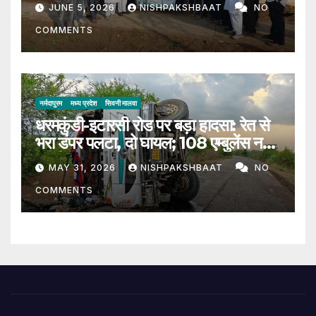
पौधारोपण, 200 पौधे लगाकर दिया हरित
JUNE 5, 2026
NISHPAKSHBAAT
NO
संदेश
COMMENTS
नर्मदापुरम
मध्य प्रदेश
सिवनी मालवा
धरमकुंडी-इटारसी रोड पर बड़ा हादसा: रेत से
भरा डंपर पलटा, दो घायल; 108 एम्बुलेंस नहीं
पहुंची
MAY 31, 2026
NISHPAKSHBAAT
NO
COMMENTS