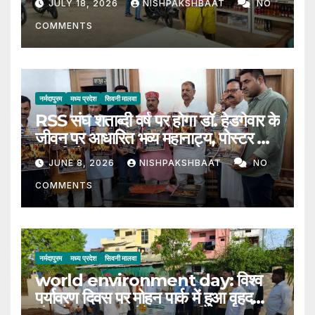
JULY 18, 2026
NISHPAKSHBAAT
NO
COMMENTS
नर्मदापुरम
मध्य प्रदेश
सिवनी मालवा
RSS संघ शताब्दी वर्ष पर होगा डॉ. हेडगेवार के
जीवन पर आधारित भव्य महानाट्य, पोस्टर का
हुआ विमोचन
JUNE 8, 2026
NISHPAKSHBAAT
NO
COMMENTS
नर्मदापुरम
मध्य प्रदेश
सिवनी मालवा
world environment day: विश्व
पर्यावरण दिवस पर मोहन पार्क में हुआ वृहद