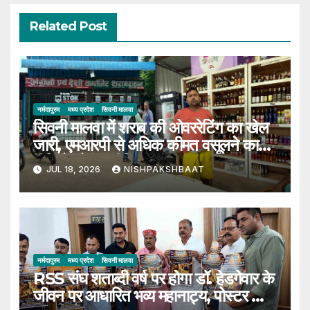
Related Post
नर्मदापुरम
मध्य प्रदेश
सिवनी मालवा
सिवनी मालवा में शराब की ओवररेटिंग का खेल
जारी, एमआरपी से अधिक कीमत वसूलने का
वीडियो सोशल मीडिया पर हुआ वायरल
JUL 18, 2026
NISHPAKSHBAAT
नर्मदापुरम
मध्य प्रदेश
सिवनी मालवा
RSS संघ शताब्दी वर्ष पर होगा डॉ. हेडगेवार के
जीवन पर आधारित भव्य महानाट्य, पोस्टर का