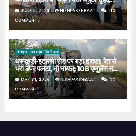
पौधारोपण, 200 पौधे लगाकर दिया हरित
JUNE 5, 2026
NISHPAKSHBAAT
NO
संदेश
COMMENTS
नर्मदापुरम
मध्य प्रदेश
सिवनी मालवा
धरमकुंडी-इटारसी रोड पर बड़ा हादसा: रेत से
भरा डंपर पलटा, दो घायल; 108 एम्बुलेंस नहीं
पहुंची
MAY 31, 2026
NISHPAKSHBAAT
NO
COMMENTS